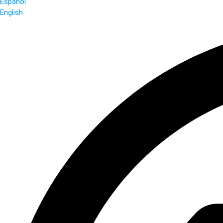
Español
English